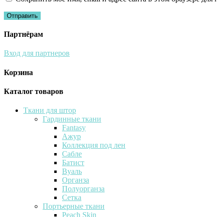
Партнёрам
Вход для партнеров
Корзина
Каталог товаров
Ткани для штор
Гардинные ткани
Fantasy
Ажур
Коллекция под лен
Сабле
Батист
Вуаль
Органза
Полуорганза
Сетка
Портьерные ткани
Peach Skin