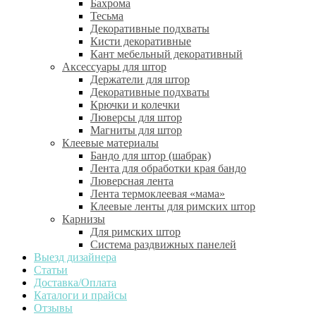
Бахрома
Тесьма
Декоративные подхваты
Кисти декоративные
Кант мебельный декоративный
Аксессуары для штор
Держатели для штор
Декоративные подхваты
Крючки и колечки
Люверсы для штор
Магниты для штор
Клеевые материалы
Бандо для штор (шабрак)
Лента для обработки края бандо
Люверсная лента
Лента термоклеевая «мама»
Клеевые ленты для римских штор
Карнизы
Для римских штор
Система раздвижных панелей
Выезд дизайнера
Статьи
Доставка/Оплата
Каталоги и прайсы
Отзывы