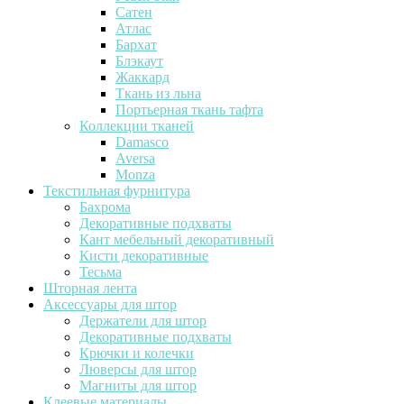
Сатен
Атлас
Бархат
Блэкаут
Жаккард
Ткань из льна
Портьерная ткань тафта
Коллекции тканей
Damasco
Aversa
Monza
Текстильная фурнитура
Бахрома
Декоративные подхваты
Кант мебельный декоративный
Кисти декоративные
Тесьма
Шторная лента
Аксессуары для штор
Держатели для штор
Декоративные подхваты
Крючки и колечки
Люверсы для штор
Магниты для штор
Клеевые материалы