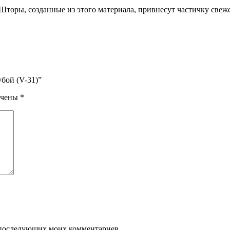
 Шторы, созданные из этого материала, привнесут частичку све
убой (V-31)”
ечены
*
ля последующих моих комментариев.