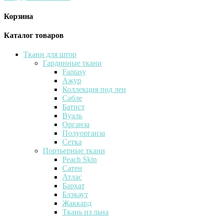
Корзина
Каталог товаров
Ткани для штор
Гардинные ткани
Fantasy
Ажур
Коллекция под лен
Сабле
Батист
Вуаль
Органза
Полуорганза
Сетка
Портьерные ткани
Peach Skin
Сатен
Атлас
Бархат
Блэкаут
Жаккард
Ткань из льна