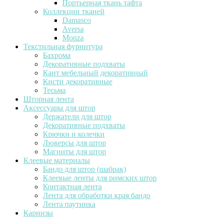
Портьерная ткань тафта
Коллекции тканей
Damasco
Aversa
Monza
Текстильная фурнитура
Бахрома
Декоративные подхваты
Кант мебельный декоративный
Кисти декоративные
Тесьма
Шторная лента
Аксессуары для штор
Держатели для штор
Декоративные подхваты
Крючки и колечки
Люверсы для штор
Магниты для штор
Клеевые материалы
Бандо для штор (шабрак)
Клеевые ленты для римских штор
Контактная лента
Лента для обработки края бандо
Лента паутинка
Карнизы