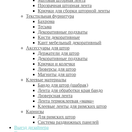
Матовая шторная лента
Прозрачная шторная лента
Крючки для сборки шторной ленты
Текстильная фурнитура
Бахрома
Тесьма
Декоративные подхваты
Кисти декоративные
Кант мебельный декоративный
Аксессуары для штор
Держатели для штор
Декоративные подхваты
Крючки и колечки
Люверсы для штор
Магниты для штор
Клеевые материалы
Бандо для штор (шабрак)
Лента для обработки края бандо
Люверсная лента
Лента термоклеевая «мама»
Клеевые ленты для римских штор
Карнизы
Для римских штор
Система раздвижных панелей
Выезд дизайнера