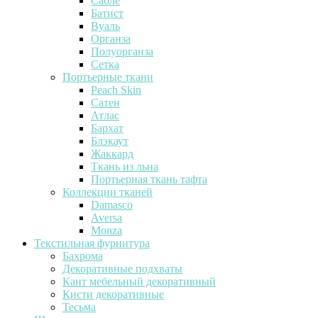
Сабле
Батист
Вуаль
Органза
Полуорганза
Сетка
Портьерные ткани
Peach Skin
Сатен
Атлас
Бархат
Блэкаут
Жаккард
Ткань из льна
Портьерная ткань тафта
Коллекции тканей
Damasco
Aversa
Monza
Текстильная фурнитура
Бахрома
Декоративные подхваты
Кант мебельный декоративный
Кисти декоративные
Тесьма