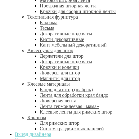
Матовая шторная лента
Прозрачная шторная лента
Крючки для сборки шторной ленты
Текстильная фурнитура
Бахрома
Тесьма
Декоративные подхваты
Кисти декоративные
Кант мебельный декоративный
Аксессуары для штор
Держатели для штор
Декоративные подхваты
Крючки и колечки
Люверсы для штор
Магниты для штор
Клеевые материалы
Бандо для штор (шабрак)
Лента для обработки края бандо
Люверсная лента
Лента термоклеевая «мама»
Клеевые ленты для римских штор
Карнизы
Для римских штор
Система раздвижных панелей
Выезд дизайнера