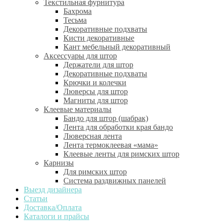
Текстильная фурнитура
Бахрома
Тесьма
Декоративные подхваты
Кисти декоративные
Кант мебельный декоративный
Аксессуары для штор
Держатели для штор
Декоративные подхваты
Крючки и колечки
Люверсы для штор
Магниты для штор
Клеевые материалы
Бандо для штор (шабрак)
Лента для обработки края бандо
Люверсная лента
Лента термоклеевая «мама»
Клеевые ленты для римских штор
Карнизы
Для римских штор
Система раздвижных панелей
Выезд дизайнера
Статьи
Доставка/Оплата
Каталоги и прайсы