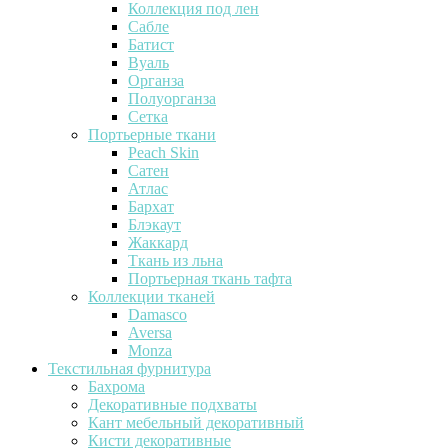
Коллекция под лен
Сабле
Батист
Вуаль
Органза
Полуорганза
Сетка
Портьерные ткани
Peach Skin
Сатен
Атлас
Бархат
Блэкаут
Жаккард
Ткань из льна
Портьерная ткань тафта
Коллекции тканей
Damasco
Aversa
Monza
Текстильная фурнитура
Бахрома
Декоративные подхваты
Кант мебельный декоративный
Кисти декоративные