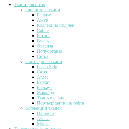
Ткани для штор
Гардинные ткани
Fantasy
Ажур
Коллекция под лен
Сабле
Батист
Вуаль
Органза
Полуорганза
Сетка
Портьерные ткани
Peach Skin
Сатен
Атлас
Бархат
Блэкаут
Жаккард
Ткань из льна
Портьерная ткань тафта
Коллекции тканей
Damasco
Aversa
Monza
Текстильная фурнитура