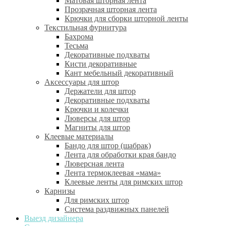
Матовая шторная лента
Прозрачная шторная лента
Крючки для сборки шторной ленты
Текстильная фурнитура
Бахрома
Тесьма
Декоративные подхваты
Кисти декоративные
Кант мебельный декоративный
Аксессуары для штор
Держатели для штор
Декоративные подхваты
Крючки и колечки
Люверсы для штор
Магниты для штор
Клеевые материалы
Бандо для штор (шабрак)
Лента для обработки края бандо
Люверсная лента
Лента термоклеевая «мама»
Клеевые ленты для римских штор
Карнизы
Для римских штор
Система раздвижных панелей
Выезд дизайнера