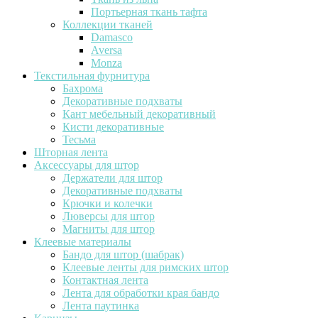
Портьерная ткань тафта
Коллекции тканей
Damasco
Aversa
Monza
Текстильная фурнитура
Бахрома
Декоративные подхваты
Кант мебельный декоративный
Кисти декоративные
Тесьма
Шторная лента
Аксессуары для штор
Держатели для штор
Декоративные подхваты
Крючки и колечки
Люверсы для штор
Магниты для штор
Клеевые материалы
Бандо для штор (шабрак)
Клеевые ленты для римских штор
Контактная лента
Лента для обработки края бандо
Лента паутинка