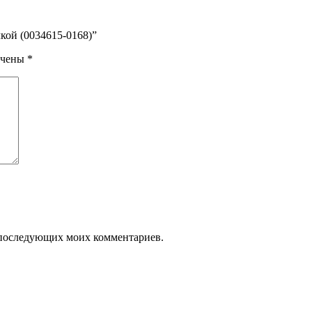
кой (0034615-0168)”
ечены
*
ля последующих моих комментариев.