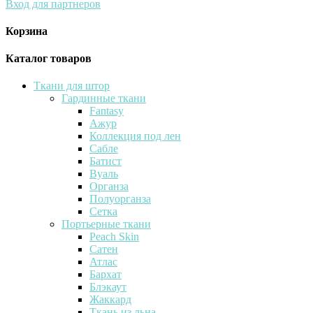
Вход для партнеров
Корзина
Каталог товаров
Ткани для штор
Гардинные ткани
Fantasy
Ажур
Коллекция под лен
Сабле
Батист
Вуаль
Органза
Полуорганза
Сетка
Портьерные ткани
Peach Skin
Сатен
Атлас
Бархат
Блэкаут
Жаккард
Ткань из льна