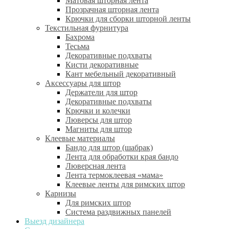
Матовая шторная лента
Прозрачная шторная лента
Крючки для сборки шторной ленты
Текстильная фурнитура
Бахрома
Тесьма
Декоративные подхваты
Кисти декоративные
Кант мебельный декоративный
Аксессуары для штор
Держатели для штор
Декоративные подхваты
Крючки и колечки
Люверсы для штор
Магниты для штор
Клеевые материалы
Бандо для штор (шабрак)
Лента для обработки края бандо
Люверсная лента
Лента термоклеевая «мама»
Клеевые ленты для римских штор
Карнизы
Для римских штор
Система раздвижных панелей
Выезд дизайнера