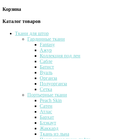
Корзина
Каталог товаров
Ткани для штор
Гардинные ткани
Fantasy
Ажур
Коллекция под лен
Сабле
Батист
Вуаль
Органза
Полуорганза
Сетка
Портьерные ткани
Peach Skin
Сатен
Атлас
Бархат
Блэкаут
Жаккард
Ткань из льна