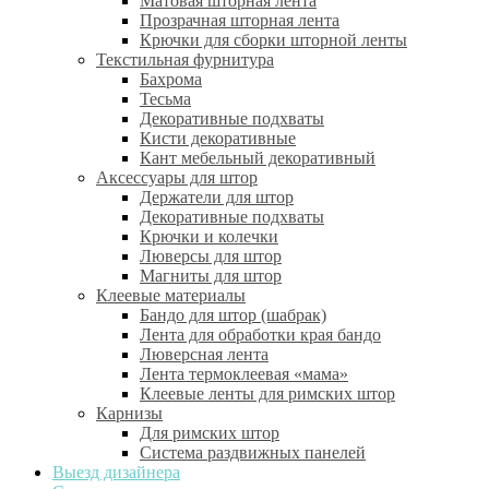
Матовая шторная лента
Прозрачная шторная лента
Крючки для сборки шторной ленты
Текстильная фурнитура
Бахрома
Тесьма
Декоративные подхваты
Кисти декоративные
Кант мебельный декоративный
Аксессуары для штор
Держатели для штор
Декоративные подхваты
Крючки и колечки
Люверсы для штор
Магниты для штор
Клеевые материалы
Бандо для штор (шабрак)
Лента для обработки края бандо
Люверсная лента
Лента термоклеевая «мама»
Клеевые ленты для римских штор
Карнизы
Для римских штор
Система раздвижных панелей
Выезд дизайнера