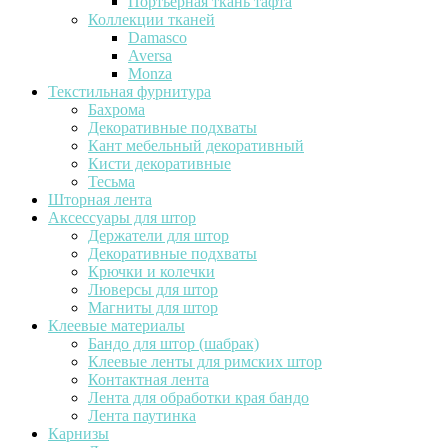
Портьерная ткань тафта
Коллекции тканей
Damasco
Aversa
Monza
Текстильная фурнитура
Бахрома
Декоративные подхваты
Кант мебельный декоративный
Кисти декоративные
Тесьма
Шторная лента
Аксессуары для штор
Держатели для штор
Декоративные подхваты
Крючки и колечки
Люверсы для штор
Магниты для штор
Клеевые материалы
Бандо для штор (шабрак)
Клеевые ленты для римских штор
Контактная лента
Лента для обработки края бандо
Лента паутинка
Карнизы