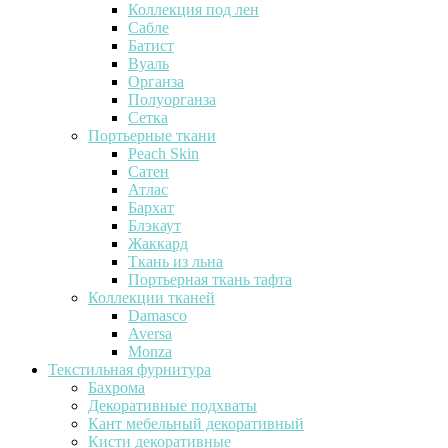
Коллекция под лен
Сабле
Батист
Вуаль
Органза
Полуорганза
Сетка
Портьерные ткани
Peach Skin
Сатен
Атлас
Бархат
Блэкаут
Жаккард
Ткань из льна
Портьерная ткань тафта
Коллекции тканей
Damasco
Aversa
Monza
Текстильная фурнитура
Бахрома
Декоративные подхваты
Кант мебельный декоративный
Кисти декоративные