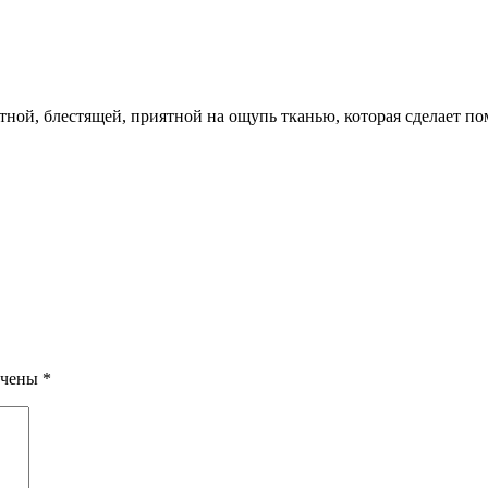
лотной, блестящей, приятной на ощупь тканью, которая сделает 
ечены
*