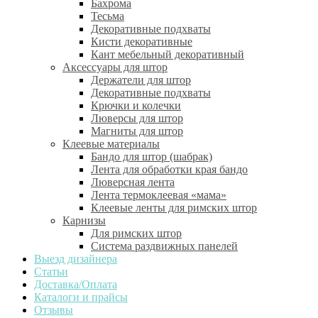
Бахрома
Тесьма
Декоративные подхваты
Кисти декоративные
Кант мебельный декоративный
Аксессуары для штор
Держатели для штор
Декоративные подхваты
Крючки и колечки
Люверсы для штор
Магниты для штор
Клеевые материалы
Бандо для штор (шабрак)
Лента для обработки края бандо
Люверсная лента
Лента термоклеевая «мама»
Клеевые ленты для римских штор
Карнизы
Для римских штор
Система раздвижных панелей
Выезд дизайнера
Статьи
Доставка/Оплата
Каталоги и прайсы
Отзывы