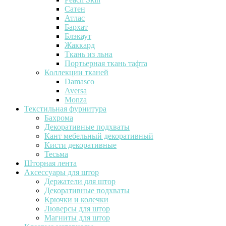
Сатен
Атлас
Бархат
Блэкаут
Жаккард
Ткань из льна
Портьерная ткань тафта
Коллекции тканей
Damasco
Aversa
Monza
Текстильная фурнитура
Бахрома
Декоративные подхваты
Кант мебельный декоративный
Кисти декоративные
Тесьма
Шторная лента
Аксессуары для штор
Держатели для штор
Декоративные подхваты
Крючки и колечки
Люверсы для штор
Магниты для штор