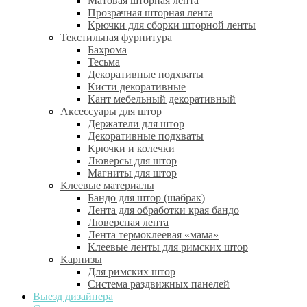
Матовая шторная лента
Прозрачная шторная лента
Крючки для сборки шторной ленты
Текстильная фурнитура
Бахрома
Тесьма
Декоративные подхваты
Кисти декоративные
Кант мебельный декоративный
Аксессуары для штор
Держатели для штор
Декоративные подхваты
Крючки и колечки
Люверсы для штор
Магниты для штор
Клеевые материалы
Бандо для штор (шабрак)
Лента для обработки края бандо
Люверсная лента
Лента термоклеевая «мама»
Клеевые ленты для римских штор
Карнизы
Для римских штор
Система раздвижных панелей
Выезд дизайнера