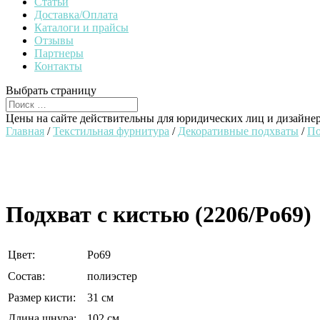
Статьи
Доставка/Оплата
Каталоги и прайсы
Отзывы
Партнеры
Контакты
Выбрать страницу
Цены на сайте действительны для юридических лиц и дизайне
Главная
/
Текстильная фурнитура
/
Декоративные подхваты
/
По
Подхват с кистью (2206/Po69)
Цвет:
Po69
Состав:
полиэстер
Размер кисти:
31 см
Длина шнура:
102 см