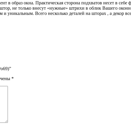
т в образ окна. Практическая сторона подхватов несет в себе 
штор, не только внесут «нужные» штрихи в облик Вашего оконно
и уникальным. Всего несколько деталей на шторах , а декор в
Po69)”
ечены
*