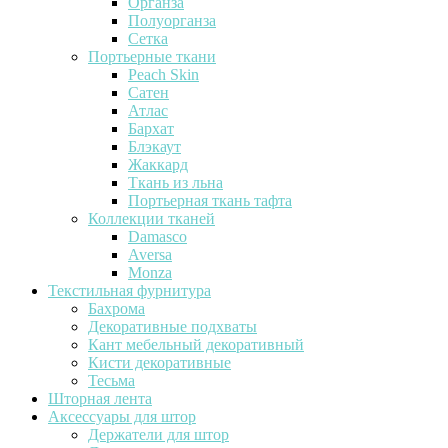
Органза
Полуорганза
Сетка
Портьерные ткани
Peach Skin
Сатен
Атлас
Бархат
Блэкаут
Жаккард
Ткань из льна
Портьерная ткань тафта
Коллекции тканей
Damasco
Aversa
Monza
Текстильная фурнитура
Бахрома
Декоративные подхваты
Кант мебельный декоративный
Кисти декоративные
Тесьма
Шторная лента
Аксессуары для штор
Держатели для штор