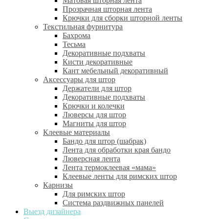
Матовая шторная лента
Прозрачная шторная лента
Крючки для сборки шторной ленты
Текстильная фурнитура
Бахрома
Тесьма
Декоративные подхваты
Кисти декоративные
Кант мебельный декоративный
Аксессуары для штор
Держатели для штор
Декоративные подхваты
Крючки и колечки
Люверсы для штор
Магниты для штор
Клеевые материалы
Бандо для штор (шабрак)
Лента для обработки края бандо
Люверсная лента
Лента термоклеевая «мама»
Клеевые ленты для римских штор
Карнизы
Для римских штор
Система раздвижных панелей
Выезд дизайнера