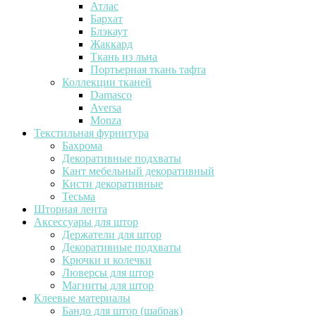
Атлас
Бархат
Блэкаут
Жаккард
Ткань из льна
Портьерная ткань тафта
Коллекции тканей
Damasco
Aversa
Monza
Текстильная фурнитура
Бахрома
Декоративные подхваты
Кант мебельный декоративный
Кисти декоративные
Тесьма
Шторная лента
Аксессуары для штор
Держатели для штор
Декоративные подхваты
Крючки и колечки
Люверсы для штор
Магниты для штор
Клеевые материалы
Бандо для штор (шабрак)