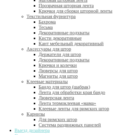
Матовая шторная лента
Прозрачная шторная лента
Крючки для сборки шторной ленты
Текстильная фурнитура
Бахрома
Тесьма
Декоративные подхваты
Кисти декоративные
Кант мебельный декоративный
Аксессуары для штор
Держатели для штор
Декоративные подхваты
Крючки и колечки
Люверсы для штор
Магниты для штор
Клеевые материалы
Бандо для штор (шабрак)
Лента для обработки края бандо
Люверсная лента
Лента термоклеевая «мама»
Клеевые ленты для римских штор
Карнизы
Для римских штор
Система раздвижных панелей
Выезд дизайнера