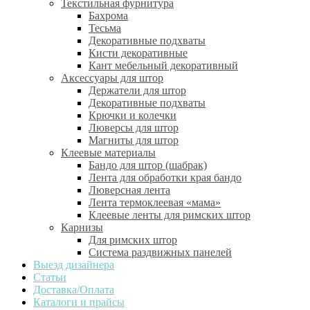
Текстильная фурнитура
Бахрома
Тесьма
Декоративные подхваты
Кисти декоративные
Кант мебельный декоративный
Аксессуары для штор
Держатели для штор
Декоративные подхваты
Крючки и колечки
Люверсы для штор
Магниты для штор
Клеевые материалы
Бандо для штор (шабрак)
Лента для обработки края бандо
Люверсная лента
Лента термоклеевая «мама»
Клеевые ленты для римских штор
Карнизы
Для римских штор
Система раздвижных панелей
Выезд дизайнера
Статьи
Доставка/Оплата
Каталоги и прайсы