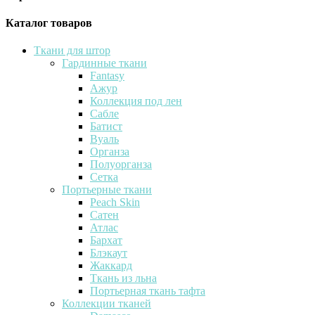
Каталог товаров
Ткани для штор
Гардинные ткани
Fantasy
Ажур
Коллекция под лен
Сабле
Батист
Вуаль
Органза
Полуорганза
Сетка
Портьерные ткани
Peach Skin
Сатен
Атлас
Бархат
Блэкаут
Жаккард
Ткань из льна
Портьерная ткань тафта
Коллекции тканей