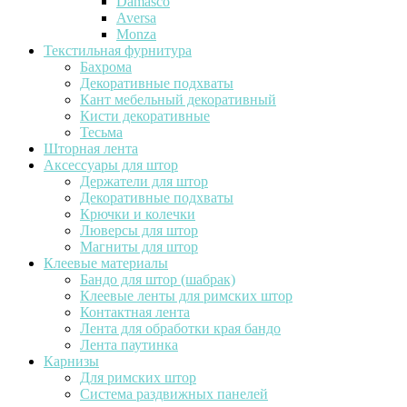
Damasco
Aversa
Monza
Текстильная фурнитура
Бахрома
Декоративные подхваты
Кант мебельный декоративный
Кисти декоративные
Тесьма
Шторная лента
Аксессуары для штор
Держатели для штор
Декоративные подхваты
Крючки и колечки
Люверсы для штор
Магниты для штор
Клеевые материалы
Бандо для штор (шабрак)
Клеевые ленты для римских штор
Контактная лента
Лента для обработки края бандо
Лента паутинка
Карнизы
Для римских штор
Система раздвижных панелей