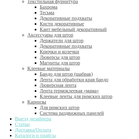
Текстильная фурнитура
Бахрома
Тесьма
Декоративные подхваты
Кисти декоративные
Кант мебельный декоративный
Аксессуары для штор
Держатели для штор
Декоративные подхваты
Крючки и колечки
Люверсы для штор
Магниты для штор
Клеевые материалы
Бандо для штор (шабрак)
Лента для обработки края бандо
Люверсная лента
Лента термоклеевая «мама»
Клеевые ленты для римских штор
Карнизы
Для римских штор
Система раздвижных панелей
Выезд дизайнера
Статьи
Доставка/Оплата
Каталоги и прайсы