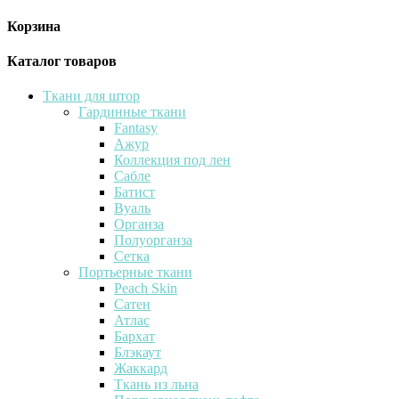
Корзина
Каталог товаров
Ткани для штор
Гардинные ткани
Fantasy
Ажур
Коллекция под лен
Сабле
Батист
Вуаль
Органза
Полуорганза
Сетка
Портьерные ткани
Peach Skin
Сатен
Атлас
Бархат
Блэкаут
Жаккард
Ткань из льна