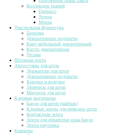
Портьерная ткань тафта
Коллекции тканей
Damasco
Aversa
Monza
Текстильная фурнитура
Бахрома
Декоративные подхваты
Кант мебельный декоративный
Кисти декоративные
Тесьма
Шторная лента
Аксессуары для штор
Держатели для штор
Декоративные подхваты
Крючки и колечки
Люверсы для штор
Магниты для штор
Клеевые материалы
Бандо для штор (шабрак)
Клеевые ленты для римских штор
Контактная лента
Лента для обработки края бандо
Лента паутинка
Карнизы