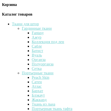
Корзина
Каталог товаров
Ткани для штор
Гардинные ткани
Fantasy
Ажур
Коллекция под лен
Сабле
Батист
Вуаль
Органза
Полуорганза
Сетка
Портьерные ткани
Peach Skin
Сатен
Атлас
Бархат
Блэкаут
Жаккард
Ткань из льна
Портьерная ткань тафта