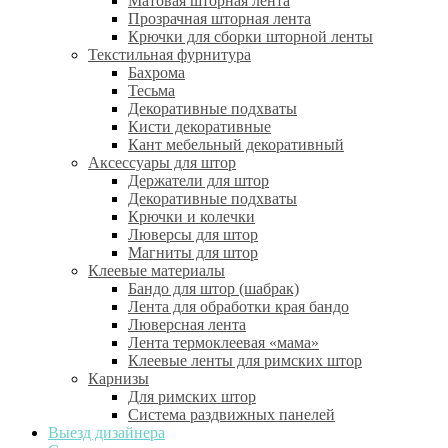
Матовая шторная лента
Прозрачная шторная лента
Крючки для сборки шторной ленты
Текстильная фурнитура
Бахрома
Тесьма
Декоративные подхваты
Кисти декоративные
Кант мебельный декоративный
Аксессуары для штор
Держатели для штор
Декоративные подхваты
Крючки и колечки
Люверсы для штор
Магниты для штор
Клеевые материалы
Бандо для штор (шабрак)
Лента для обработки края бандо
Люверсная лента
Лента термоклеевая «мама»
Клеевые ленты для римских штор
Карнизы
Для римских штор
Система раздвижных панелей
Выезд дизайнера