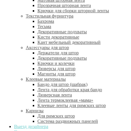
Матовая шторная лента
Прозрачная шторная лента
Крючки для сборки шторной ленты
Текстильная фурнитура
Бахрома
Тесьма
Декоративные подхваты
Кисти декоративные
Кант мебельный декоративный
Аксессуары для штор
Держатели для штор
Декоративные подхваты
Крючки и колечки
Люверсы для штор
Магниты для штор
Клеевые материалы
Бандо для штор (шабрак)
Лента для обработки края бандо
Люверсная лента
Лента термоклеевая «мама»
Клеевые ленты для римских штор
Карнизы
Для римских штор
Система раздвижных панелей
Выезд дизайнера