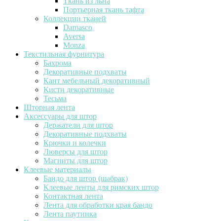
Ткань из льна
Портьерная ткань тафта
Коллекции тканей
Damasco
Aversa
Monza
Текстильная фурнитура
Бахрома
Декоративные подхваты
Кант мебельный декоративный
Кисти декоративные
Тесьма
Шторная лента
Аксессуары для штор
Держатели для штор
Декоративные подхваты
Крючки и колечки
Люверсы для штор
Магниты для штор
Клеевые материалы
Бандо для штор (шабрак)
Клеевые ленты для римских штор
Контактная лента
Лента для обработки края бандо
Лента паутинка