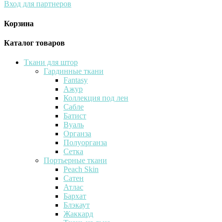
Вход для партнеров
Корзина
Каталог товаров
Ткани для штор
Гардинные ткани
Fantasy
Ажур
Коллекция под лен
Сабле
Батист
Вуаль
Органза
Полуорганза
Сетка
Портьерные ткани
Peach Skin
Сатен
Атлас
Бархат
Блэкаут
Жаккард