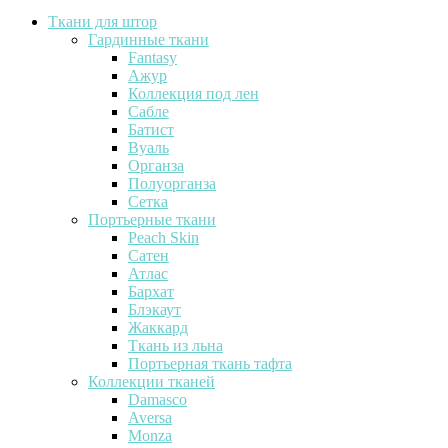
Ткани для штор
Гардинные ткани
Fantasy
Ажур
Коллекция под лен
Сабле
Батист
Вуаль
Органза
Полуорганза
Сетка
Портьерные ткани
Peach Skin
Сатен
Атлас
Бархат
Блэкаут
Жаккард
Ткань из льна
Портьерная ткань тафта
Коллекции тканей
Damasco
Aversa
Monza