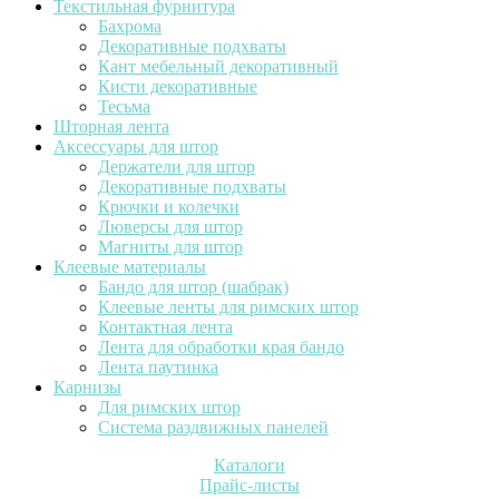
Текстильная фурнитура
Бахрома
Декоративные подхваты
Кант мебельный декоративный
Кисти декоративные
Тесьма
Шторная лента
Аксессуары для штор
Держатели для штор
Декоративные подхваты
Крючки и колечки
Люверсы для штор
Магниты для штор
Клеевые материалы
Бандо для штор (шабрак)
Клеевые ленты для римских штор
Контактная лента
Лента для обработки края бандо
Лента паутинка
Карнизы
Для римских штор
Система раздвижных панелей
Каталоги
Прайс-листы