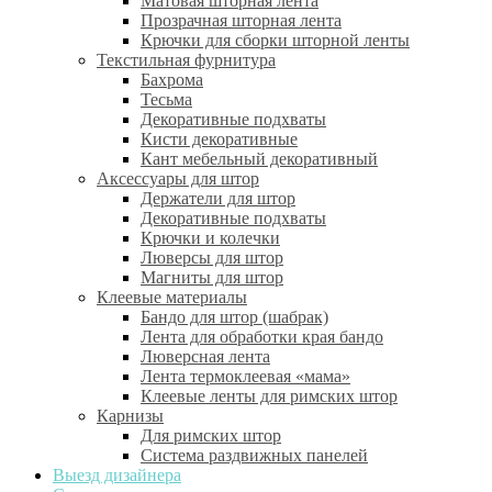
Матовая шторная лента
Прозрачная шторная лента
Крючки для сборки шторной ленты
Текстильная фурнитура
Бахрома
Тесьма
Декоративные подхваты
Кисти декоративные
Кант мебельный декоративный
Аксессуары для штор
Держатели для штор
Декоративные подхваты
Крючки и колечки
Люверсы для штор
Магниты для штор
Клеевые материалы
Бандо для штор (шабрак)
Лента для обработки края бандо
Люверсная лента
Лента термоклеевая «мама»
Клеевые ленты для римских штор
Карнизы
Для римских штор
Система раздвижных панелей
Выезд дизайнера