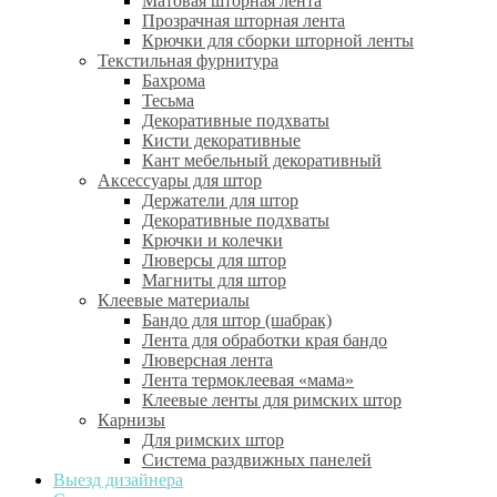
Матовая шторная лента
Прозрачная шторная лента
Крючки для сборки шторной ленты
Текстильная фурнитура
Бахрома
Тесьма
Декоративные подхваты
Кисти декоративные
Кант мебельный декоративный
Аксессуары для штор
Держатели для штор
Декоративные подхваты
Крючки и колечки
Люверсы для штор
Магниты для штор
Клеевые материалы
Бандо для штор (шабрак)
Лента для обработки края бандо
Люверсная лента
Лента термоклеевая «мама»
Клеевые ленты для римских штор
Карнизы
Для римских штор
Система раздвижных панелей
Выезд дизайнера