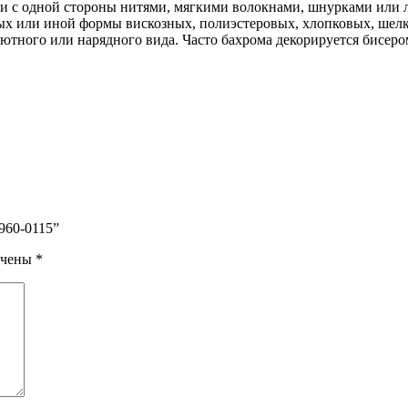
ми с одной стороны нитями, мягкими волокнами, шнурками или
еных или иной формы вискозных, полиэстеровых, хлопковых, шел
ютного или нарядного вида. Часто бахрома декорируется бисером
960-0115”
ечены
*