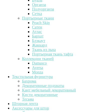
Вуаль
Органза
Полуорганза
Сетка
Портьерные ткани
Peach Skin
Сатен
Атлас
Бархат
Блэкаут
Жаккард
Ткань из льна
Портьерная ткань тафта
Коллекции тканей
Damasco
Aversa
Monza
Текстильная фурнитура
Бахрома
Декоративные подхваты
Кант мебельный декоративный
Кисти декоративные
Тесьма
Шторная лента
Аксессуары для штор