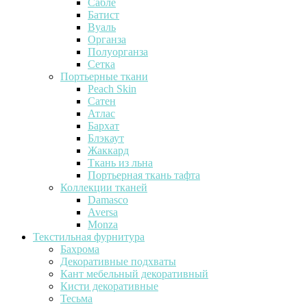
Сабле
Батист
Вуаль
Органза
Полуорганза
Сетка
Портьерные ткани
Peach Skin
Сатен
Атлас
Бархат
Блэкаут
Жаккард
Ткань из льна
Портьерная ткань тафта
Коллекции тканей
Damasco
Aversa
Monza
Текстильная фурнитура
Бахрома
Декоративные подхваты
Кант мебельный декоративный
Кисти декоративные
Тесьма