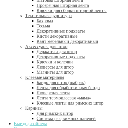
Матовая шторная лента
Прозрачная шторная лента
Крючки для сборки шторной ленты
Текстильная фурнитура
Бахрома
Тесьма
Декоративные подхваты
Кисти декоративные
Кант мебельный декоративный
Аксессуары для штор
Держатели для штор
Декоративные подхваты
Крючки и колечки
Люверсы для штор
Магниты для штор
Клеевые материалы
Бандо для штор (шабрак)
Лента для обработки края бандо
Люверсная лента
Лента термоклеевая «мама»
Клеевые ленты для римских штор
Карнизы
Для римских штор
Система раздвижных панелей
Выезд дизайнера