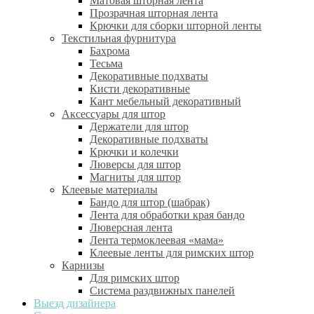
Матовая шторная лента
Прозрачная шторная лента
Крючки для сборки шторной ленты
Текстильная фурнитура
Бахрома
Тесьма
Декоративные подхваты
Кисти декоративные
Кант мебельный декоративный
Аксессуары для штор
Держатели для штор
Декоративные подхваты
Крючки и колечки
Люверсы для штор
Магниты для штор
Клеевые материалы
Бандо для штор (шабрак)
Лента для обработки края бандо
Люверсная лента
Лента термоклеевая «мама»
Клеевые ленты для римских штор
Карнизы
Для римских штор
Система раздвижных панелей
Выезд дизайнера