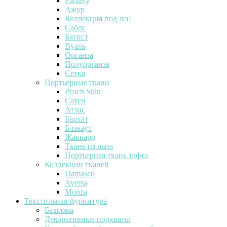
Fantasy
Ажур
Коллекция под лен
Сабле
Батист
Вуаль
Органза
Полуорганза
Сетка
Портьерные ткани
Peach Skin
Сатен
Атлас
Бархат
Блэкаут
Жаккард
Ткань из льна
Портьерная ткань тафта
Коллекции тканей
Damasco
Aversa
Monza
Текстильная фурнитура
Бахрома
Декоративные подхваты