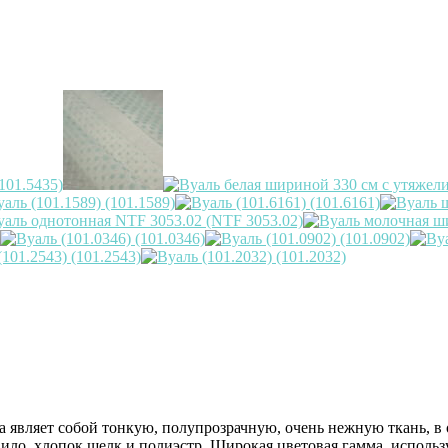
она являет собой тонкую, полупрозрачную, очень нежную ткань, 
авило, хлопок,шелк и полиэстр. Широкая цветовая гамма, исполь