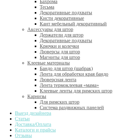
Бахрома
Тесьма
Декоративные подхваты
Кисти декоративные
Кант мебельный декоративный
Аксессуары для штор
Держатели для штор
Декоративные подхваты
Крючки и колечки
Люверсы для штор
Магниты для штор
Клеевые материалы
Бандо для штор (шабрак)
Лента для обработки края бандо
Люверсная лента
Лента термоклеевая «мама»
Клеевые ленты для римских штор
Карнизы
Для римских штор
Система раздвижных панелей
Выезд дизайнера
Статьи
Доставка/Оплата
Каталоги и прайсы
Отзывы