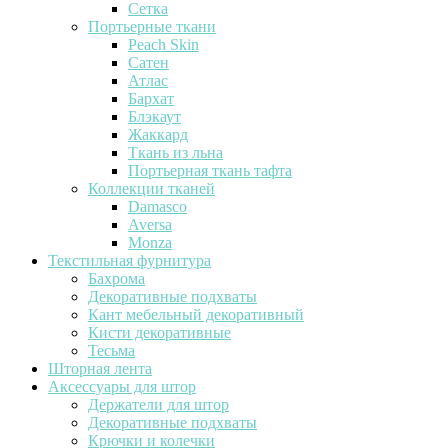
Сетка
Портьерные ткани
Peach Skin
Сатен
Атлас
Бархат
Блэкаут
Жаккард
Ткань из льна
Портьерная ткань тафта
Коллекции тканей
Damasco
Aversa
Monza
Текстильная фурнитура
Бахрома
Декоративные подхваты
Кант мебельный декоративный
Кисти декоративные
Тесьма
Шторная лента
Аксессуары для штор
Держатели для штор
Декоративные подхваты
Крючки и колечки