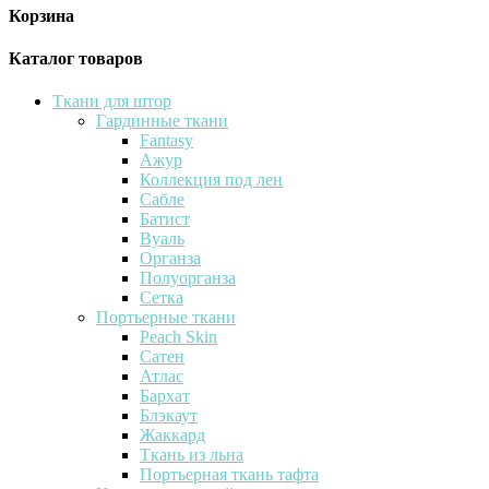
Корзина
Каталог товаров
Ткани для штор
Гардинные ткани
Fantasy
Ажур
Коллекция под лен
Сабле
Батист
Вуаль
Органза
Полуорганза
Сетка
Портьерные ткани
Peach Skin
Сатен
Атлас
Бархат
Блэкаут
Жаккард
Ткань из льна
Портьерная ткань тафта