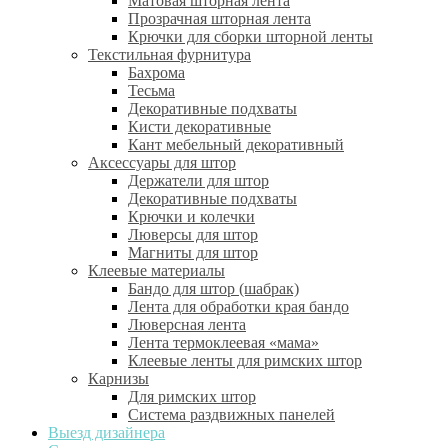
Матовая шторная лента
Прозрачная шторная лента
Крючки для сборки шторной ленты
Текстильная фурнитура
Бахрома
Тесьма
Декоративные подхваты
Кисти декоративные
Кант мебельный декоративный
Аксессуары для штор
Держатели для штор
Декоративные подхваты
Крючки и колечки
Люверсы для штор
Магниты для штор
Клеевые материалы
Бандо для штор (шабрак)
Лента для обработки края бандо
Люверсная лента
Лента термоклеевая «мама»
Клеевые ленты для римских штор
Карнизы
Для римских штор
Система раздвижных панелей
Выезд дизайнера