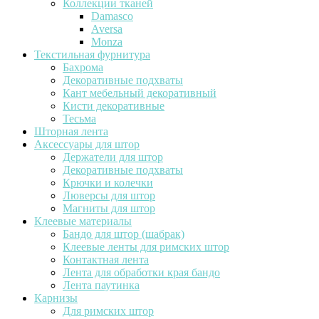
Коллекции тканей
Damasco
Aversa
Monza
Текстильная фурнитура
Бахрома
Декоративные подхваты
Кант мебельный декоративный
Кисти декоративные
Тесьма
Шторная лента
Аксессуары для штор
Держатели для штор
Декоративные подхваты
Крючки и колечки
Люверсы для штор
Магниты для штор
Клеевые материалы
Бандо для штор (шабрак)
Клеевые ленты для римских штор
Контактная лента
Лента для обработки края бандо
Лента паутинка
Карнизы
Для римских штор