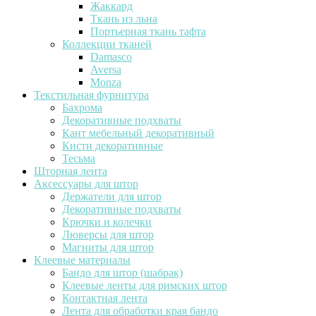
Жаккард
Ткань из льна
Портьерная ткань тафта
Коллекции тканей
Damasco
Aversa
Monza
Текстильная фурнитура
Бахрома
Декоративные подхваты
Кант мебельный декоративный
Кисти декоративные
Тесьма
Шторная лента
Аксессуары для штор
Держатели для штор
Декоративные подхваты
Крючки и колечки
Люверсы для штор
Магниты для штор
Клеевые материалы
Бандо для штор (шабрак)
Клеевые ленты для римских штор
Контактная лента
Лента для обработки края бандо