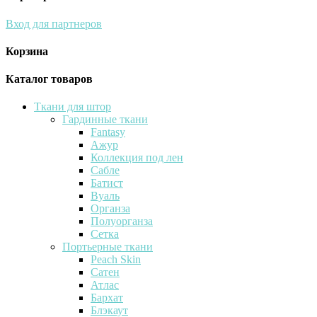
Вход для партнеров
Корзина
Каталог товаров
Ткани для штор
Гардинные ткани
Fantasy
Ажур
Коллекция под лен
Сабле
Батист
Вуаль
Органза
Полуорганза
Сетка
Портьерные ткани
Peach Skin
Сатен
Атлас
Бархат
Блэкаут