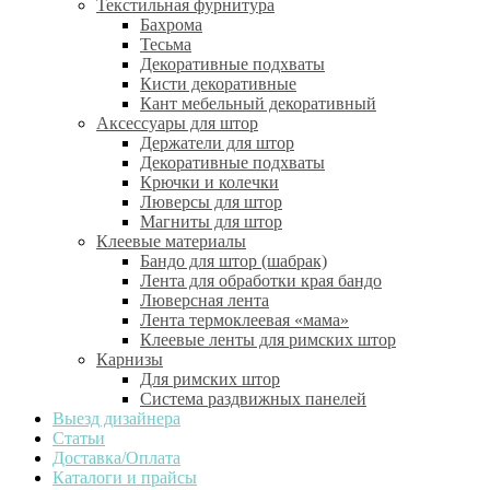
Текстильная фурнитура
Бахрома
Тесьма
Декоративные подхваты
Кисти декоративные
Кант мебельный декоративный
Аксессуары для штор
Держатели для штор
Декоративные подхваты
Крючки и колечки
Люверсы для штор
Магниты для штор
Клеевые материалы
Бандо для штор (шабрак)
Лента для обработки края бандо
Люверсная лента
Лента термоклеевая «мама»
Клеевые ленты для римских штор
Карнизы
Для римских штор
Система раздвижных панелей
Выезд дизайнера
Статьи
Доставка/Оплата
Каталоги и прайсы