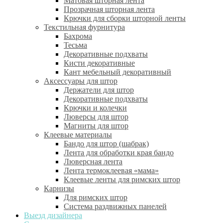
Матовая шторная лента
Прозрачная шторная лента
Крючки для сборки шторной ленты
Текстильная фурнитура
Бахрома
Тесьма
Декоративные подхваты
Кисти декоративные
Кант мебельный декоративный
Аксессуары для штор
Держатели для штор
Декоративные подхваты
Крючки и колечки
Люверсы для штор
Магниты для штор
Клеевые материалы
Бандо для штор (шабрак)
Лента для обработки края бандо
Люверсная лента
Лента термоклеевая «мама»
Клеевые ленты для римских штор
Карнизы
Для римских штор
Система раздвижных панелей
Выезд дизайнера