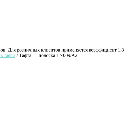
ров. Для розничных клиентов применяется коэффициент 1,8
ь тафта
/ Тафта — полоска ТN009/А2