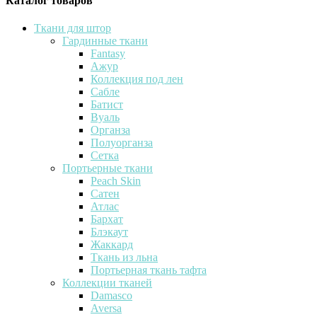
Каталог товаров
Ткани для штор
Гардинные ткани
Fantasy
Ажур
Коллекция под лен
Сабле
Батист
Вуаль
Органза
Полуорганза
Сетка
Портьерные ткани
Peach Skin
Сатен
Атлас
Бархат
Блэкаут
Жаккард
Ткань из льна
Портьерная ткань тафта
Коллекции тканей
Damasco
Aversa