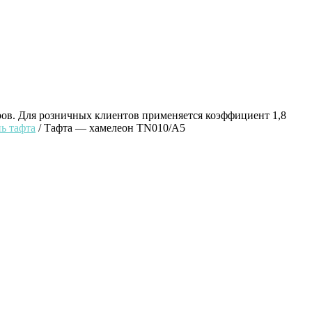
ров. Для розничных клиентов применяется коэффициент 1,8
ь тафта
/ Тафта — хамелеон ТN010/А5