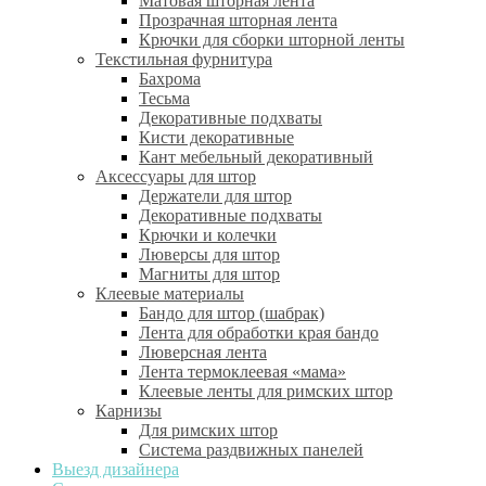
Матовая шторная лента
Прозрачная шторная лента
Крючки для сборки шторной ленты
Текстильная фурнитура
Бахрома
Тесьма
Декоративные подхваты
Кисти декоративные
Кант мебельный декоративный
Аксессуары для штор
Держатели для штор
Декоративные подхваты
Крючки и колечки
Люверсы для штор
Магниты для штор
Клеевые материалы
Бандо для штор (шабрак)
Лента для обработки края бандо
Люверсная лента
Лента термоклеевая «мама»
Клеевые ленты для римских штор
Карнизы
Для римских штор
Система раздвижных панелей
Выезд дизайнера