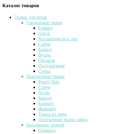
Каталог товаров
Ткани для штор
Гардинные ткани
Fantasy
Ажур
Коллекция под лен
Сабле
Батист
Вуаль
Органза
Полуорганза
Сетка
Портьерные ткани
Peach Skin
Сатен
Атлас
Бархат
Блэкаут
Жаккард
Ткань из льна
Портьерная ткань тафта
Коллекции тканей
Damasco