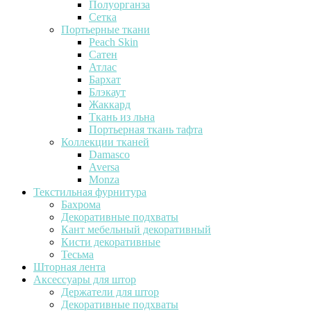
Полуорганза
Сетка
Портьерные ткани
Peach Skin
Сатен
Атлас
Бархат
Блэкаут
Жаккард
Ткань из льна
Портьерная ткань тафта
Коллекции тканей
Damasco
Aversa
Monza
Текстильная фурнитура
Бахрома
Декоративные подхваты
Кант мебельный декоративный
Кисти декоративные
Тесьма
Шторная лента
Аксессуары для штор
Держатели для штор
Декоративные подхваты