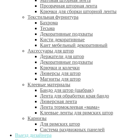
Матовая шторная лента
Прозрачная шторная лента
Крючки для сборки шторной ленты
Текстильная фурнитура
Бахрома
Тесьма
Декоративные подхваты
Кисти декоративные
Кант мебельный декоративный
Аксессуары для штор
Держатели для штор
Декоративные подхваты
Крючки и колечки
Люверсы для штор
Магниты для штор
Клеевые материалы
Бандо для штор (шабрак)
Лента для обработки края бандо
Люверсная лента
Лента термоклеевая «мама»
Клеевые ленты для римских штор
Карнизы
Для римских штор
Система раздвижных панелей
Выезд дизайнера