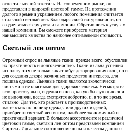
отнести льняной текстиль. На современном рынке, он
представлен в широкой цветовой гамме. На протяжении
долгого времени украшением любого помещения считается
стильный светлый лен. Благодаря своей натуральности, он
создает атмосферу уюта и гармонии. Обратившись к услугам
нашей компании, Вы сможете приобрести материал
наивысшего качества по наиболее оптимальной стоимости.
Светлый лен оптом
Огромный спрос на льняные ткани, прежде всего, обусловлен
их практичность и долговечностью. Ткани из льна успешно
используются не только как атрибут декорирования окон, но и
для создания декора различных предметов интерьера, для
пошива одежды. Льняные ткани являются экологически
чистыми и не опасными для здоровья человека. Несмотря на
всю простоту льна, изделия из него, какую бы функцию они
не выполняли, всегда смотрятся добротно, и, в то же время,
стильно. Для тех, кто работает в производственных
мастерских по пошиву одежды или других изделий,
приобрести светлый лен оптом, наиболее экономичный и
практичный вариант. В большом ассортименте и различной
цветовой гамме, светлый лен оптом представлен компанией
Сиртекс. Идеальное соотношение цены и качества данного