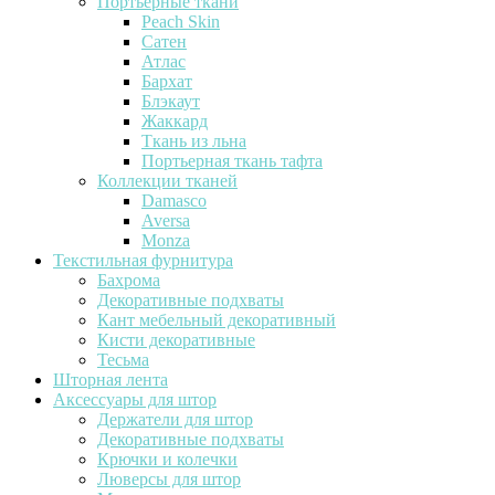
Портьерные ткани
Peach Skin
Сатен
Атлас
Бархат
Блэкаут
Жаккард
Ткань из льна
Портьерная ткань тафта
Коллекции тканей
Damasco
Aversa
Monza
Текстильная фурнитура
Бахрома
Декоративные подхваты
Кант мебельный декоративный
Кисти декоративные
Тесьма
Шторная лента
Аксессуары для штор
Держатели для штор
Декоративные подхваты
Крючки и колечки
Люверсы для штор