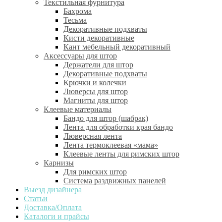
Текстильная фурнитура
Бахрома
Тесьма
Декоративные подхваты
Кисти декоративные
Кант мебельный декоративный
Аксессуары для штор
Держатели для штор
Декоративные подхваты
Крючки и колечки
Люверсы для штор
Магниты для штор
Клеевые материалы
Бандо для штор (шабрак)
Лента для обработки края бандо
Люверсная лента
Лента термоклеевая «мама»
Клеевые ленты для римских штор
Карнизы
Для римских штор
Система раздвижных панелей
Выезд дизайнера
Статьи
Доставка/Оплата
Каталоги и прайсы