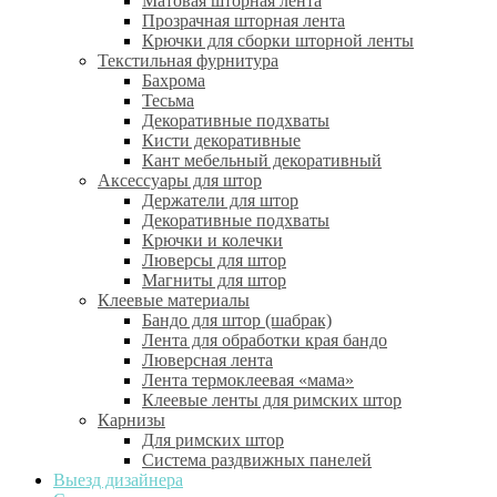
Матовая шторная лента
Прозрачная шторная лента
Крючки для сборки шторной ленты
Текстильная фурнитура
Бахрома
Тесьма
Декоративные подхваты
Кисти декоративные
Кант мебельный декоративный
Аксессуары для штор
Держатели для штор
Декоративные подхваты
Крючки и колечки
Люверсы для штор
Магниты для штор
Клеевые материалы
Бандо для штор (шабрак)
Лента для обработки края бандо
Люверсная лента
Лента термоклеевая «мама»
Клеевые ленты для римских штор
Карнизы
Для римских штор
Система раздвижных панелей
Выезд дизайнера