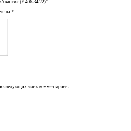
«Аванти» (F 406-34/22)”
ечены
*
ля последующих моих комментариев.