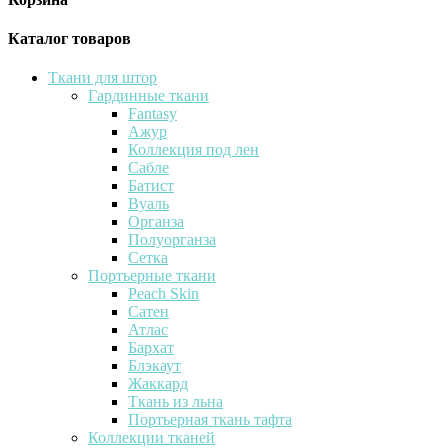
Каталог товаров
Ткани для штор
Гардинные ткани
Fantasy
Ажур
Коллекция под лен
Сабле
Батист
Вуаль
Органза
Полуорганза
Сетка
Портьерные ткани
Peach Skin
Сатен
Атлас
Бархат
Блэкаут
Жаккард
Ткань из льна
Портьерная ткань тафта
Коллекции тканей