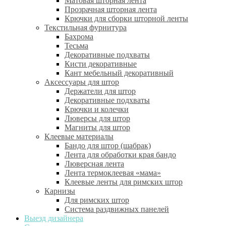
Матовая шторная лента
Прозрачная шторная лента
Крючки для сборки шторной ленты
Текстильная фурнитура
Бахрома
Тесьма
Декоративные подхваты
Кисти декоративные
Кант мебельный декоративный
Аксессуары для штор
Держатели для штор
Декоративные подхваты
Крючки и колечки
Люверсы для штор
Магниты для штор
Клеевые материалы
Бандо для штор (шабрак)
Лента для обработки края бандо
Люверсная лента
Лента термоклеевая «мама»
Клеевые ленты для римских штор
Карнизы
Для римских штор
Система раздвижных панелей
Выезд дизайнера