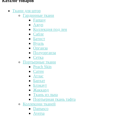
Каталог товаров
Ткани для штор
Гардинные ткани
Fantasy
Ажур
Коллекция под лен
Сабле
Батист
Вуаль
Органза
Полуорганза
Сетка
Портьерные ткани
Peach Skin
Сатен
Атлас
Бархат
Блэкаут
Жаккард
Ткань из льна
Портьерная ткань тафта
Коллекции тканей
Damasco
Aversa