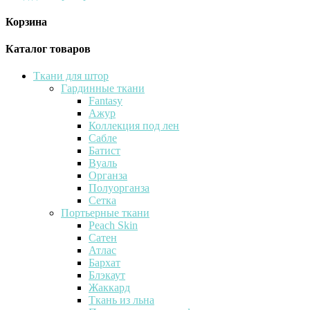
Корзина
Каталог товаров
Ткани для штор
Гардинные ткани
Fantasy
Ажур
Коллекция под лен
Сабле
Батист
Вуаль
Органза
Полуорганза
Сетка
Портьерные ткани
Peach Skin
Сатен
Атлас
Бархат
Блэкаут
Жаккард
Ткань из льна