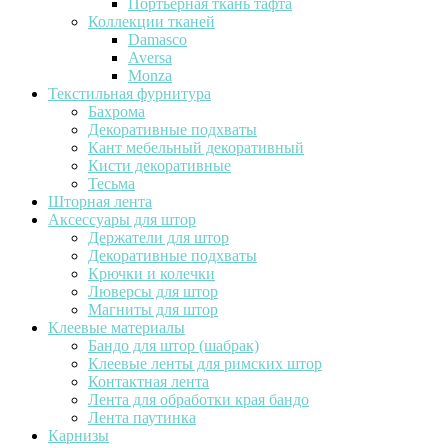
Портьерная ткань тафта
Коллекции тканей
Damasco
Aversa
Monza
Текстильная фурнитура
Бахрома
Декоративные подхваты
Кант мебельный декоративный
Кисти декоративные
Тесьма
Шторная лента
Аксессуары для штор
Держатели для штор
Декоративные подхваты
Крючки и колечки
Люверсы для штор
Магниты для штор
Клеевые материалы
Бандо для штор (шабрак)
Клеевые ленты для римских штор
Контактная лента
Лента для обработки края бандо
Лента паутинка
Карнизы