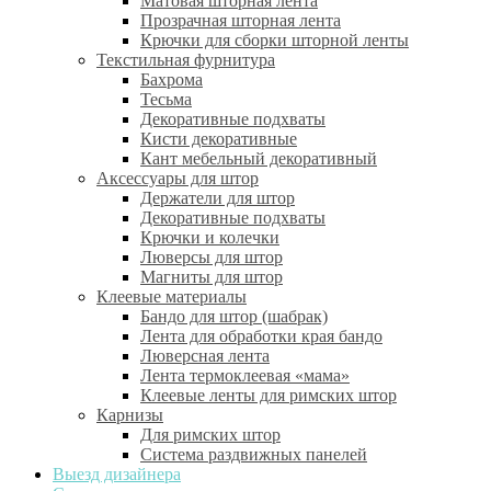
Матовая шторная лента
Прозрачная шторная лента
Крючки для сборки шторной ленты
Текстильная фурнитура
Бахрома
Тесьма
Декоративные подхваты
Кисти декоративные
Кант мебельный декоративный
Аксессуары для штор
Держатели для штор
Декоративные подхваты
Крючки и колечки
Люверсы для штор
Магниты для штор
Клеевые материалы
Бандо для штор (шабрак)
Лента для обработки края бандо
Люверсная лента
Лента термоклеевая «мама»
Клеевые ленты для римских штор
Карнизы
Для римских штор
Система раздвижных панелей
Выезд дизайнера