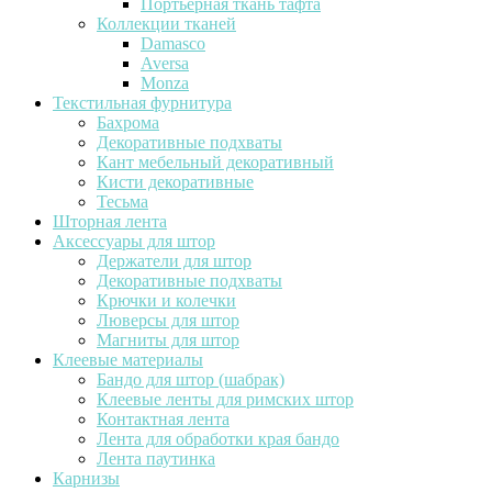
Портьерная ткань тафта
Коллекции тканей
Damasco
Aversa
Monza
Текстильная фурнитура
Бахрома
Декоративные подхваты
Кант мебельный декоративный
Кисти декоративные
Тесьма
Шторная лента
Аксессуары для штор
Держатели для штор
Декоративные подхваты
Крючки и колечки
Люверсы для штор
Магниты для штор
Клеевые материалы
Бандо для штор (шабрак)
Клеевые ленты для римских штор
Контактная лента
Лента для обработки края бандо
Лента паутинка
Карнизы