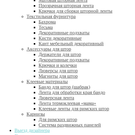
Матовая шторная лента
Прозрачная шторная лента
Крючки для сборки шторной ленты
Текстильная фурнитура
Бахрома
Тесьма
Декоративные подхваты
Кисти декоративные
Кант мебельный декоративный
Аксессуары для штор
Держатели для штор
Декоративные подхваты
Крючки и колечки
Люверсы для штор
Магниты для штор
Клеевые материалы
Бандо для штор (шабрак)
Лента для обработки края бандо
Люверсная лента
Лента термоклеевая «мама»
Клеевые ленты для римских штор
Карнизы
Для римских штор
Система раздвижных панелей
Выезд дизайнера