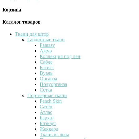
Корзина
Каталог товаров
Ткани для штор
Гардинные ткани
Fantasy
Ажур
Коллекция под лен
Сабле
Батист
Вуаль
Органза
Полуорганза
Сетка
Портьерные ткани
Peach Skin
Сатен
Атлас
Бархат
Блэкаут
Жаккард
Ткань из льна