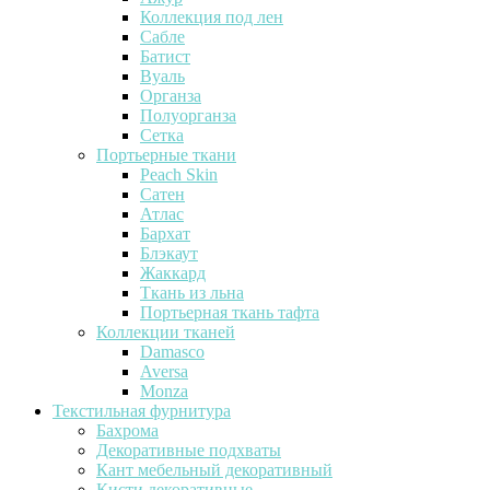
Коллекция под лен
Сабле
Батист
Вуаль
Органза
Полуорганза
Сетка
Портьерные ткани
Peach Skin
Сатен
Атлас
Бархат
Блэкаут
Жаккард
Ткань из льна
Портьерная ткань тафта
Коллекции тканей
Damasco
Aversa
Monza
Текстильная фурнитура
Бахрома
Декоративные подхваты
Кант мебельный декоративный
Кисти декоративные