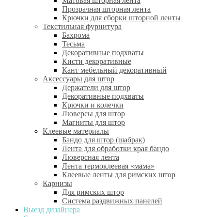
Матовая шторная лента
Прозрачная шторная лента
Крючки для сборки шторной ленты
Текстильная фурнитура
Бахрома
Тесьма
Декоративные подхваты
Кисти декоративные
Кант мебельный декоративный
Аксессуары для штор
Держатели для штор
Декоративные подхваты
Крючки и колечки
Люверсы для штор
Магниты для штор
Клеевые материалы
Бандо для штор (шабрак)
Лента для обработки края бандо
Люверсная лента
Лента термоклеевая «мама»
Клеевые ленты для римских штор
Карнизы
Для римских штор
Система раздвижных панелей
Выезд дизайнера