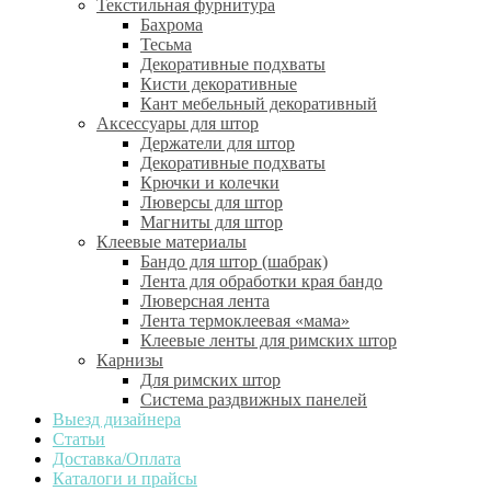
Текстильная фурнитура
Бахрома
Тесьма
Декоративные подхваты
Кисти декоративные
Кант мебельный декоративный
Аксессуары для штор
Держатели для штор
Декоративные подхваты
Крючки и колечки
Люверсы для штор
Магниты для штор
Клеевые материалы
Бандо для штор (шабрак)
Лента для обработки края бандо
Люверсная лента
Лента термоклеевая «мама»
Клеевые ленты для римских штор
Карнизы
Для римских штор
Система раздвижных панелей
Выезд дизайнера
Статьи
Доставка/Оплата
Каталоги и прайсы