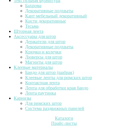
Текстильная фурнитура
Бахрома
Декоративные подхваты
Кант мебельный декоративный
Кисти декоративные
Тесьма
Шторная лента
Аксессуары для штор
Держатели для штор
Декоративные подхваты
Крючки и колечки
Люверсы для штор
Магниты для штор
Клеевые материалы
Бандо для штор (шабрак)
Клеевые ленты для римских штор
Контактная лента
Лента для обработки края бандо
Лента паутинка
Карнизы
Для римских штор
Система раздвижных панелей
Каталоги
Прайс-листы