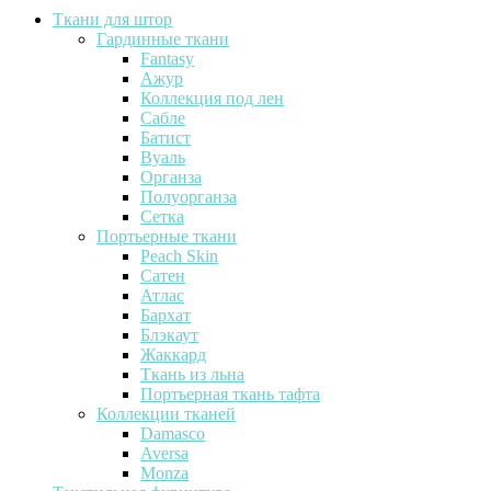
Ткани для штор
Гардинные ткани
Fantasy
Ажур
Коллекция под лен
Сабле
Батист
Вуаль
Органза
Полуорганза
Сетка
Портьерные ткани
Peach Skin
Сатен
Атлас
Бархат
Блэкаут
Жаккард
Ткань из льна
Портьерная ткань тафта
Коллекции тканей
Damasco
Aversa
Monza