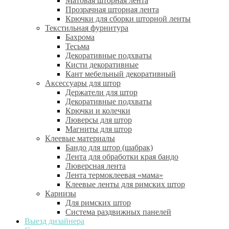
Матовая шторная лента
Прозрачная шторная лента
Крючки для сборки шторной ленты
Текстильная фурнитура
Бахрома
Тесьма
Декоративные подхваты
Кисти декоративные
Кант мебельный декоративный
Аксессуары для штор
Держатели для штор
Декоративные подхваты
Крючки и колечки
Люверсы для штор
Магниты для штор
Клеевые материалы
Бандо для штор (шабрак)
Лента для обработки края бандо
Люверсная лента
Лента термоклеевая «мама»
Клеевые ленты для римских штор
Карнизы
Для римских штор
Система раздвижных панелей
Выезд дизайнера