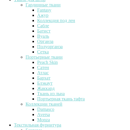
Гардинные ткани
Fantasy
Ажур
Коллекция под лен
Сабле
Батист
Вуаль
Органза
Полуорганза
Сетка
Портьерные ткани
Peach Skin
Сатен
Атлас
Бархат
Блэкаут
Жаккард
Ткань из льна
Портьерная ткань тафта
Коллекции тканей
Damasco
Aversa
Monza
Текстильная фурнитура