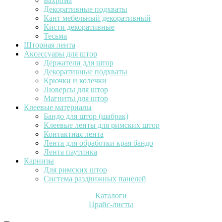
Бахрома
Декоративные подхваты
Кант мебельный декоративный
Кисти декоративные
Тесьма
Шторная лента
Аксессуары для штор
Держатели для штор
Декоративные подхваты
Крючки и колечки
Люверсы для штор
Магниты для штор
Клеевые материалы
Бандо для штор (шабрак)
Клеевые ленты для римских штор
Контактная лента
Лента для обработки края бандо
Лента паутинка
Карнизы
Для римских штор
Система раздвижных панелей
Каталоги
Прайс-листы