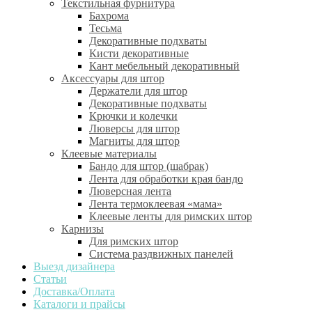
Текстильная фурнитура
Бахрома
Тесьма
Декоративные подхваты
Кисти декоративные
Кант мебельный декоративный
Аксессуары для штор
Держатели для штор
Декоративные подхваты
Крючки и колечки
Люверсы для штор
Магниты для штор
Клеевые материалы
Бандо для штор (шабрак)
Лента для обработки края бандо
Люверсная лента
Лента термоклеевая «мама»
Клеевые ленты для римских штор
Карнизы
Для римских штор
Система раздвижных панелей
Выезд дизайнера
Статьи
Доставка/Оплата
Каталоги и прайсы