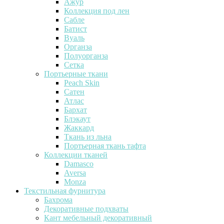
Ажур
Коллекция под лен
Сабле
Батист
Вуаль
Органза
Полуорганза
Сетка
Портьерные ткани
Peach Skin
Сатен
Атлас
Бархат
Блэкаут
Жаккард
Ткань из льна
Портьерная ткань тафта
Коллекции тканей
Damasco
Aversa
Monza
Текстильная фурнитура
Бахрома
Декоративные подхваты
Кант мебельный декоративный