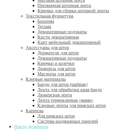
Матовая шторная лента
Прозрачная шторная лента
Крючки для сборки шторной ленты
Текстильная фурнитура
Бахрома
Тесьма
Декоративные подхваты
Кисти декоративные
Кант мебельный декоративный
Аксессуары для штор
Держатели для штор
Декоративные подхваты
Крючки и колечки
Люверсы для штор
Магниты для штор
Клеевые материалы
Бандо для штор (шабрак)
Лента для обработки края бандо
Люверсная лента
Лента термоклеевая «мама»
Клеевые ленты для римских штор
Карнизы
Для римских штор
Система раздвижных панелей
Выезд дизайнера