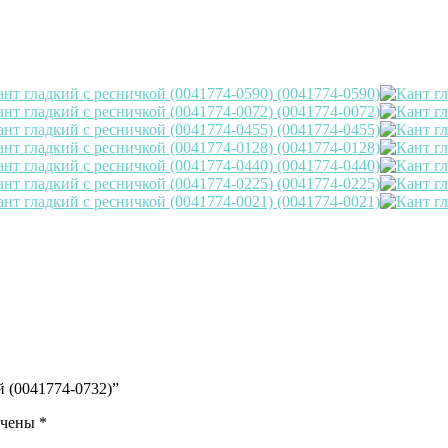
й (0041774-0732)”
ечены
*