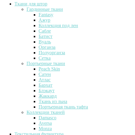
Ткани для штор
Гардинные ткани
Fantasy
Ажур
Коллекция под лен
Сабле
Батист
Вуаль
Органза
Полуорганза
Сетка
Портьерные ткани
Peach Skin
Сатен
Атлас
Бархат
Блэкаут
Жаккард
Ткань из льна
Портьерная ткань тафта
Коллекции тканей
Damasco
Aversa
Monza
Текстильная фурнитура