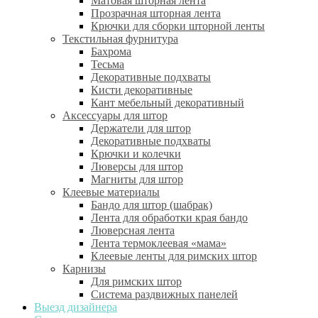
Матовая шторная лента
Прозрачная шторная лента
Крючки для сборки шторной ленты
Текстильная фурнитура
Бахрома
Тесьма
Декоративные подхваты
Кисти декоративные
Кант мебельный декоративный
Аксессуары для штор
Держатели для штор
Декоративные подхваты
Крючки и колечки
Люверсы для штор
Магниты для штор
Клеевые материалы
Бандо для штор (шабрак)
Лента для обработки края бандо
Люверсная лента
Лента термоклеевая «мама»
Клеевые ленты для римских штор
Карнизы
Для римских штор
Система раздвижных панелей
Выезд дизайнера