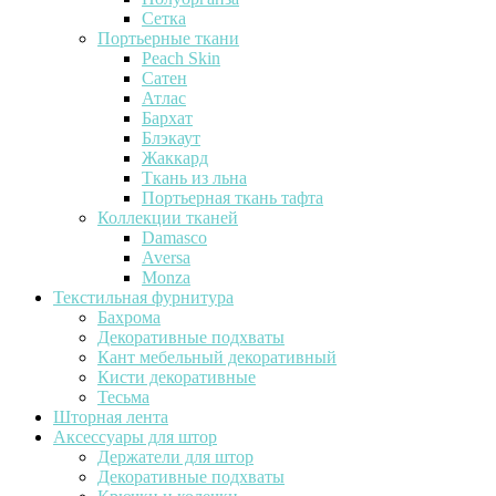
Сетка
Портьерные ткани
Peach Skin
Сатен
Атлас
Бархат
Блэкаут
Жаккард
Ткань из льна
Портьерная ткань тафта
Коллекции тканей
Damasco
Aversa
Monza
Текстильная фурнитура
Бахрома
Декоративные подхваты
Кант мебельный декоративный
Кисти декоративные
Тесьма
Шторная лента
Аксессуары для штор
Держатели для штор
Декоративные подхваты