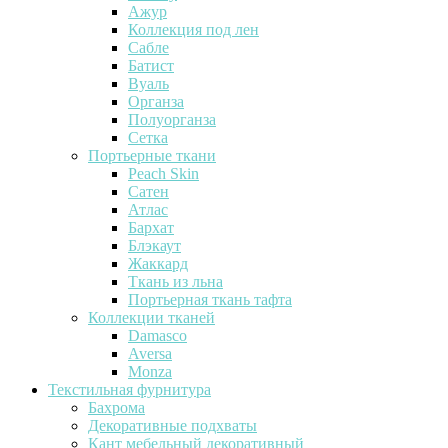
Ажур
Коллекция под лен
Сабле
Батист
Вуаль
Органза
Полуорганза
Сетка
Портьерные ткани
Peach Skin
Сатен
Атлас
Бархат
Блэкаут
Жаккард
Ткань из льна
Портьерная ткань тафта
Коллекции тканей
Damasco
Aversa
Monza
Текстильная фурнитура
Бахрома
Декоративные подхваты
Кант мебельный декоративный