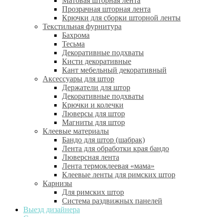
Матовая шторная лента
Прозрачная шторная лента
Крючки для сборки шторной ленты
Текстильная фурнитура
Бахрома
Тесьма
Декоративные подхваты
Кисти декоративные
Кант мебельный декоративный
Аксессуары для штор
Держатели для штор
Декоративные подхваты
Крючки и колечки
Люверсы для штор
Магниты для штор
Клеевые материалы
Бандо для штор (шабрак)
Лента для обработки края бандо
Люверсная лента
Лента термоклеевая «мама»
Клеевые ленты для римских штор
Карнизы
Для римских штор
Система раздвижных панелей
Выезд дизайнера