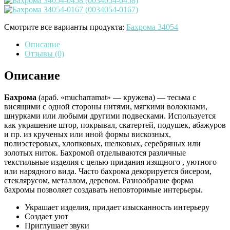
Смотрите все варианты продукта:
Бахрома 34054
Описание
Отзывы (0)
Описание
Бахрома
(араб. «mucharramat» — кружева) — тесьма с
висящими с одной стороны нитями, мягкими волокнами,
шнурками или любыми другими подвесками. Используется
как украшение штор, покрывал, скатертей, подушек, абажуров
и пр. из крученых или иной формы вискозных,
полиэстеровых, хлопковых, шелковых, серебряных или
золотых ниток. Бахромой отделываются различные
текстильные изделия с целью придания изящного , уютного
или нарядного вида. Часто бахрома декорируется бисером,
стеклярусом, металлом, деревом. Разнообразие форма
бахромы позволяет создавать неповторимые интерьеры.
Украшает изделия, придает изысканность интерьеру
Создает уют
Приглушает звуки