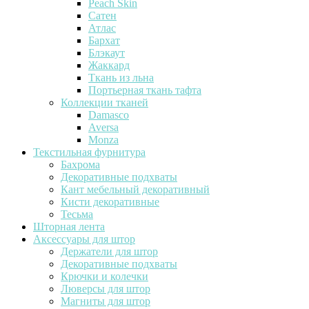
Peach Skin
Сатен
Атлас
Бархат
Блэкаут
Жаккард
Ткань из льна
Портьерная ткань тафта
Коллекции тканей
Damasco
Aversa
Monza
Текстильная фурнитура
Бахрома
Декоративные подхваты
Кант мебельный декоративный
Кисти декоративные
Тесьма
Шторная лента
Аксессуары для штор
Держатели для штор
Декоративные подхваты
Крючки и колечки
Люверсы для штор
Магниты для штор