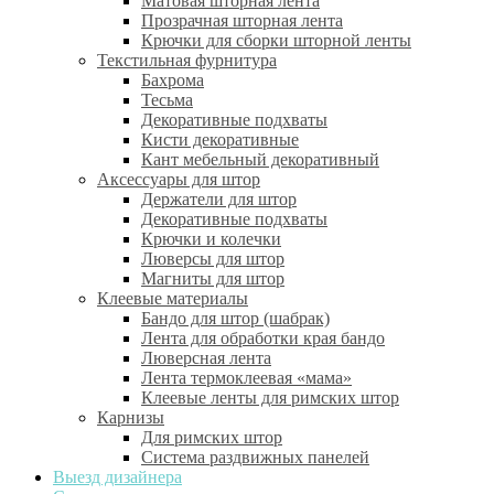
Матовая шторная лента
Прозрачная шторная лента
Крючки для сборки шторной ленты
Текстильная фурнитура
Бахрома
Тесьма
Декоративные подхваты
Кисти декоративные
Кант мебельный декоративный
Аксессуары для штор
Держатели для штор
Декоративные подхваты
Крючки и колечки
Люверсы для штор
Магниты для штор
Клеевые материалы
Бандо для штор (шабрак)
Лента для обработки края бандо
Люверсная лента
Лента термоклеевая «мама»
Клеевые ленты для римских штор
Карнизы
Для римских штор
Система раздвижных панелей
Выезд дизайнера