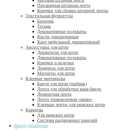
Матовая шторная лента
Прозрачная шторная лента
Крючки для сборки шторной ленты
Текстильная фурнитура
Бахрома
Тесьма
Декоративные подхваты
Кисти декоративные
Кант мебельный декоративный
Аксессуары для штор
Держатели для штор
Декоративные подхваты
Крючки и колечки
Люверсы для штор
Магниты для штор
Клеевые материалы
Бандо для штор (шабрак)
Лента для обработки края бандо
Люверсная лента
Лента термоклеевая «мама»
Клеевые ленты для римских штор
Карнизы
Для римских штор
Система раздвижных панелей
Выезд дизайнера