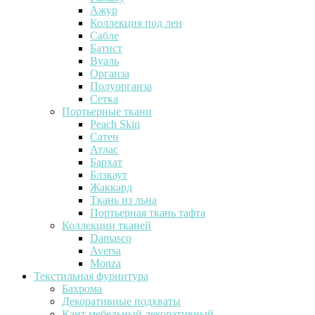
Ажур
Коллекция под лен
Сабле
Батист
Вуаль
Органза
Полуорганза
Сетка
Портьерные ткани
Peach Skin
Сатен
Атлас
Бархат
Блэкаут
Жаккард
Ткань из льна
Портьерная ткань тафта
Коллекции тканей
Damasco
Aversa
Monza
Текстильная фурнитура
Бахрома
Декоративные подхваты
Кант мебельный декоративный