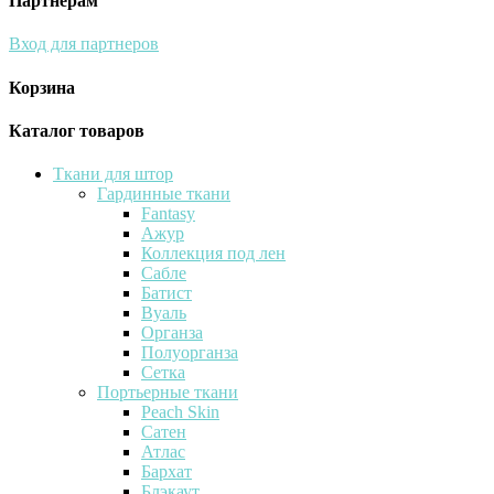
Партнёрам
Вход для партнеров
Корзина
Каталог товаров
Ткани для штор
Гардинные ткани
Fantasy
Ажур
Коллекция под лен
Сабле
Батист
Вуаль
Органза
Полуорганза
Сетка
Портьерные ткани
Peach Skin
Сатен
Атлас
Бархат
Блэкаут