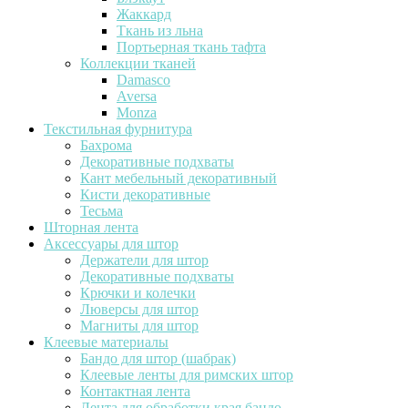
Жаккард
Ткань из льна
Портьерная ткань тафта
Коллекции тканей
Damasco
Aversa
Monza
Текстильная фурнитура
Бахрома
Декоративные подхваты
Кант мебельный декоративный
Кисти декоративные
Тесьма
Шторная лента
Аксессуары для штор
Держатели для штор
Декоративные подхваты
Крючки и колечки
Люверсы для штор
Магниты для штор
Клеевые материалы
Бандо для штор (шабрак)
Клеевые ленты для римских штор
Контактная лента
Лента для обработки края бандо