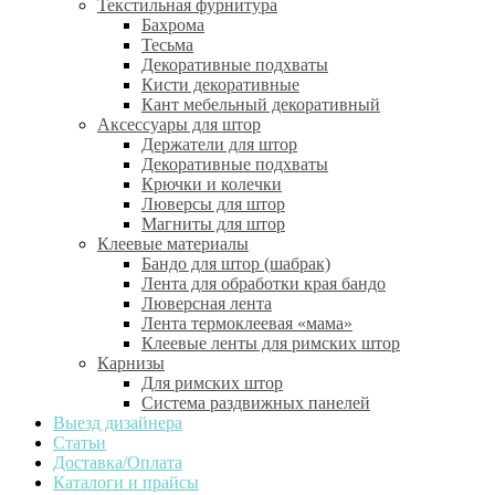
Текстильная фурнитура
Бахрома
Тесьма
Декоративные подхваты
Кисти декоративные
Кант мебельный декоративный
Аксессуары для штор
Держатели для штор
Декоративные подхваты
Крючки и колечки
Люверсы для штор
Магниты для штор
Клеевые материалы
Бандо для штор (шабрак)
Лента для обработки края бандо
Люверсная лента
Лента термоклеевая «мама»
Клеевые ленты для римских штор
Карнизы
Для римских штор
Система раздвижных панелей
Выезд дизайнера
Статьи
Доставка/Оплата
Каталоги и прайсы