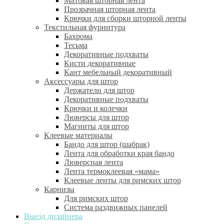
Матовая шторная лента
Прозрачная шторная лента
Крючки для сборки шторной ленты
Текстильная фурнитура
Бахрома
Тесьма
Декоративные подхваты
Кисти декоративные
Кант мебельный декоративный
Аксессуары для штор
Держатели для штор
Декоративные подхваты
Крючки и колечки
Люверсы для штор
Магниты для штор
Клеевые материалы
Бандо для штор (шабрак)
Лента для обработки края бандо
Люверсная лента
Лента термоклеевая «мама»
Клеевые ленты для римских штор
Карнизы
Для римских штор
Система раздвижных панелей
Выезд дизайнера