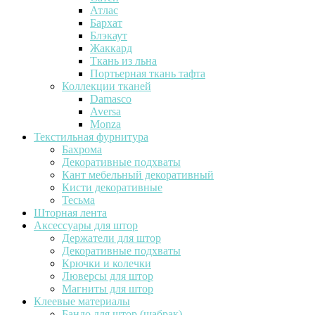
Атлас
Бархат
Блэкаут
Жаккард
Ткань из льна
Портьерная ткань тафта
Коллекции тканей
Damasco
Aversa
Monza
Текстильная фурнитура
Бахрома
Декоративные подхваты
Кант мебельный декоративный
Кисти декоративные
Тесьма
Шторная лента
Аксессуары для штор
Держатели для штор
Декоративные подхваты
Крючки и колечки
Люверсы для штор
Магниты для штор
Клеевые материалы
Бандо для штор (шабрак)