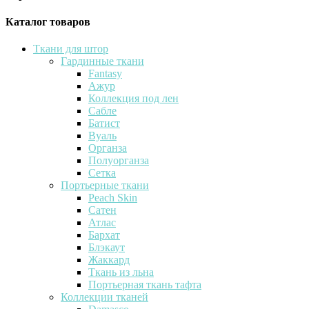
Каталог товаров
Ткани для штор
Гардинные ткани
Fantasy
Ажур
Коллекция под лен
Сабле
Батист
Вуаль
Органза
Полуорганза
Сетка
Портьерные ткани
Peach Skin
Сатен
Атлас
Бархат
Блэкаут
Жаккард
Ткань из льна
Портьерная ткань тафта
Коллекции тканей