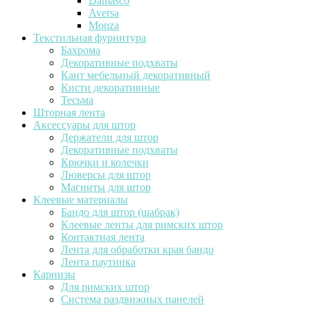
Damasco
Aversa
Monza
Текстильная фурнитура
Бахрома
Декоративные подхваты
Кант мебельный декоративный
Кисти декоративные
Тесьма
Шторная лента
Аксессуары для штор
Держатели для штор
Декоративные подхваты
Крючки и колечки
Люверсы для штор
Магниты для штор
Клеевые материалы
Бандо для штор (шабрак)
Клеевые ленты для римских штор
Контактная лента
Лента для обработки края бандо
Лента паутинка
Карнизы
Для римских штор
Система раздвижных панелей