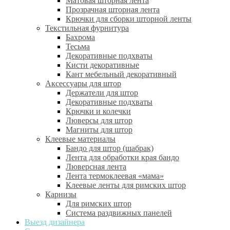
Матовая шторная лента
Прозрачная шторная лента
Крючки для сборки шторной ленты
Текстильная фурнитура
Бахрома
Тесьма
Декоративные подхваты
Кисти декоративные
Кант мебельный декоративный
Аксессуары для штор
Держатели для штор
Декоративные подхваты
Крючки и колечки
Люверсы для штор
Магниты для штор
Клеевые материалы
Бандо для штор (шабрак)
Лента для обработки края бандо
Люверсная лента
Лента термоклеевая «мама»
Клеевые ленты для римских штор
Карнизы
Для римских штор
Система раздвижных панелей
Выезд дизайнера