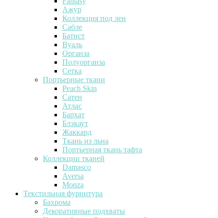
Fantasy
Ажур
Коллекция под лен
Сабле
Батист
Вуаль
Органза
Полуорганза
Сетка
Портьерные ткани
Peach Skin
Сатен
Атлас
Бархат
Блэкаут
Жаккард
Ткань из льна
Портьерная ткань тафта
Коллекции тканей
Damasco
Aversa
Monza
Текстильная фурнитура
Бахрома
Декоративные подхваты