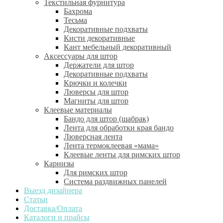
Текстильная фурнитура
Бахрома
Тесьма
Декоративные подхваты
Кисти декоративные
Кант мебельный декоративный
Аксессуары для штор
Держатели для штор
Декоративные подхваты
Крючки и колечки
Люверсы для штор
Магниты для штор
Клеевые материалы
Бандо для штор (шабрак)
Лента для обработки края бандо
Люверсная лента
Лента термоклеевая «мама»
Клеевые ленты для римских штор
Карнизы
Для римских штор
Система раздвижных панелей
Выезд дизайнера
Статьи
Доставка/Оплата
Каталоги и прайсы