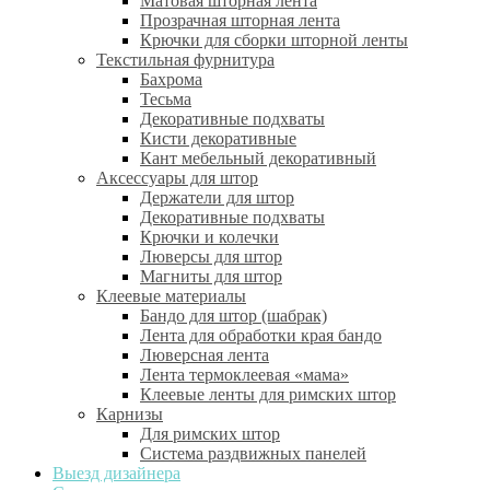
Матовая шторная лента
Прозрачная шторная лента
Крючки для сборки шторной ленты
Текстильная фурнитура
Бахрома
Тесьма
Декоративные подхваты
Кисти декоративные
Кант мебельный декоративный
Аксессуары для штор
Держатели для штор
Декоративные подхваты
Крючки и колечки
Люверсы для штор
Магниты для штор
Клеевые материалы
Бандо для штор (шабрак)
Лента для обработки края бандо
Люверсная лента
Лента термоклеевая «мама»
Клеевые ленты для римских штор
Карнизы
Для римских штор
Система раздвижных панелей
Выезд дизайнера