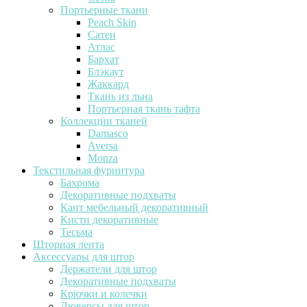
Портьерные ткани
Peach Skin
Сатен
Атлас
Бархат
Блэкаут
Жаккард
Ткань из льна
Портьерная ткань тафта
Коллекции тканей
Damasco
Aversa
Monza
Текстильная фурнитура
Бахрома
Декоративные подхваты
Кант мебельный декоративный
Кисти декоративные
Тесьма
Шторная лента
Аксессуары для штор
Держатели для штор
Декоративные подхваты
Крючки и колечки
Люверсы для штор