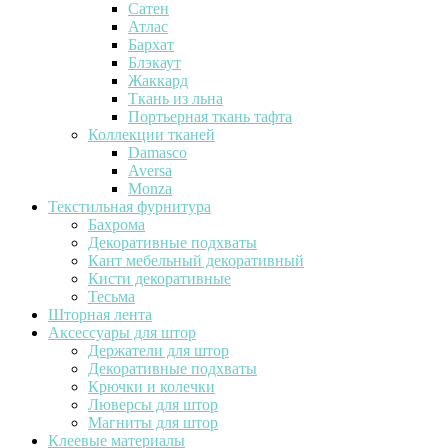
Сатен
Атлас
Бархат
Блэкаут
Жаккард
Ткань из льна
Портьерная ткань тафта
Коллекции тканей
Damasco
Aversa
Monza
Текстильная фурнитура
Бахрома
Декоративные подхваты
Кант мебельный декоративный
Кисти декоративные
Тесьма
Шторная лента
Аксессуары для штор
Держатели для штор
Декоративные подхваты
Крючки и колечки
Люверсы для штор
Магниты для штор
Клеевые материалы