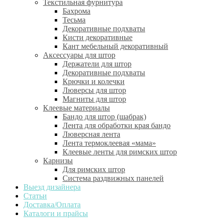
Текстильная фурнитура
Бахрома
Тесьма
Декоративные подхваты
Кисти декоративные
Кант мебельный декоративный
Аксессуары для штор
Держатели для штор
Декоративные подхваты
Крючки и колечки
Люверсы для штор
Магниты для штор
Клеевые материалы
Бандо для штор (шабрак)
Лента для обработки края бандо
Люверсная лента
Лента термоклеевая «мама»
Клеевые ленты для римских штор
Карнизы
Для римских штор
Система раздвижных панелей
Выезд дизайнера
Статьи
Доставка/Оплата
Каталоги и прайсы